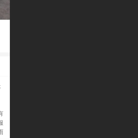
长
有
服
雨